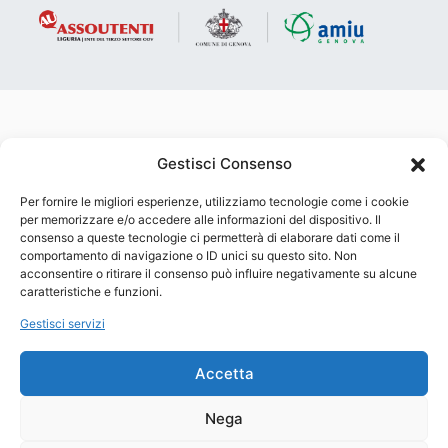
Gestisci Consenso
Per fornire le migliori esperienze, utilizziamo tecnologie come i cookie
Account AMIU su Facebook
Account AMIU su Instagram
Account AMIU su YouTube
per memorizzare e/o accedere alle informazioni del dispositivo. Il
consenso a queste tecnologie ci permetterà di elaborare dati come il
Associazione O.D.V. per la tutela dei consumatori e degli utenti
comportamento di navigazione o ID unici su questo sito. Non
che opera sul territorio attraverso attività di informazione,
acconsentire o ritirare il consenso può influire negativamente su alcune
educazione al consumo, volontariato, solidarietà sociale e tutela
caratteristiche e funzioni.
dei diritti civili. Membro del CRCU – Comitato Regionale del
Consumo e dell’Utenza della Regione Liguria (l.r. 26/02).
Gestisci servizi
Associazione iscritta al registro unico nazionale del terzo
settore (Dlgs 117/17). Membro del CNCU – Consiglio Nazionale
dei Consumatori e degli Utenti (L. 281/98).
Accetta
Privacy Policy
•
Cookie Policy
Nega
Copyright 2024