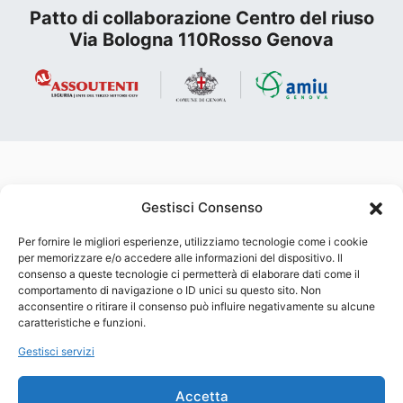
Patto di collaborazione Centro del riuso
Via Bologna 110Rosso Genova
Gestisci Consenso
Per fornire le migliori esperienze, utilizziamo tecnologie come i cookie
Account AMIU su Facebook
Account AMIU su Instagram
Account AMIU su YouTube
per memorizzare e/o accedere alle informazioni del dispositivo. Il
Associazione O.D.V. per la tutela dei consumatori e degli utenti
consenso a queste tecnologie ci permetterà di elaborare dati come il
che opera sul territorio attraverso attività di informazione,
comportamento di navigazione o ID unici su questo sito. Non
educazione al consumo, volontariato, solidarietà sociale e tutela
acconsentire o ritirare il consenso può influire negativamente su alcune
dei diritti civili. Membro del CRCU – Comitato Regionale del
caratteristiche e funzioni.
Consumo e dell’Utenza della Regione Liguria (l.r. 26/02).
Gestisci servizi
Associazione iscritta al registro unico nazionale del terzo
settore (Dlgs 117/17). Membro del CNCU – Consiglio Nazionale
dei Consumatori e degli Utenti (L. 281/98).
Accetta