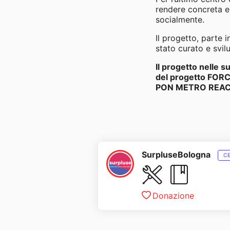
rendere concreta e
socialmente.
Il progetto, parte 
stato curato e svil
Il progetto nelle s
del progetto FORCE 
PON METRO REACT E
SurpluseBologna
CE
Laborato
Libri
Donazione