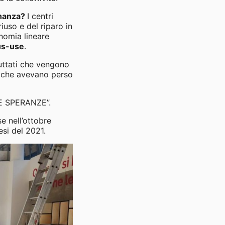
inanza?
I centri
riuso e del riparo in
onomia lineare
us-use
.
buttati che vengono
ni che avevano perso
LE SPERANZE”.
e nell’ottobre
si del 2021.