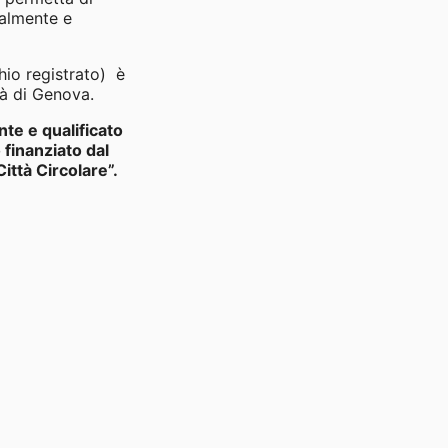
talmente e
hio registrato) è
tà di Genova.
nte e qualificato
 finanziato dal
ttà Circolare”.