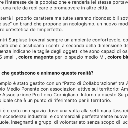
re l’interesse della popolazione e renderla lei stessa portav
, una rete da replicare e promuovere in altre città.
rrà il proprio carattere ma tutte saranno riconoscibili sotto
pluse” un brand che propone un neologismo, un nuovo modo
e un’estetica dell’imperfetto.
ntri Surpluse troverai sempre un ambiente confortevole, co
anti che classificano i centri a seconda della dimensione d
enza indicano le taglie degli oggetti che sono capaci di os
S small ,
colore magenta
per lo spazio medio M ,
colore bl
ti che gestiscono e animano queste realtà?
mpio è stato gestito con un “Patto di Collaborazione” tra 
io Medio Ponente con associazioni attive sul territorio: Am
 Associazione Pro Loco Cornigliano. Intorno a questo Surpl
idale che è un punto di riferimento per il territorio.
i è creato uno spazio dove una volta alla settimana l’asso
 eccedenze industriali e commerciali perfettamente nuove, u
uole, insegnanti e gruppi di volontariato senza scopo di luc