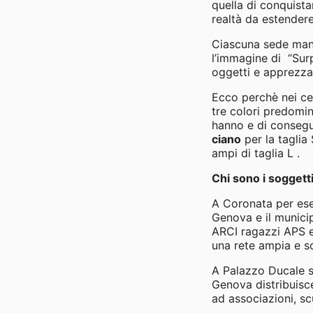
quella di conquista
realtà da estendere
Ciascuna sede mante
l’immagine di “Sur
oggetti e apprezzar
Ecco perchè nei ce
tre colori predomin
hanno e di consegu
ciano
per la taglia 
ampi di taglia L .
Chi sono i sogget
A Coronata per ese
Genova e il municip
ARCI ragazzi APS e
una rete ampia e sol
A Palazzo Ducale s
Genova distribuisce
ad associazioni, sc