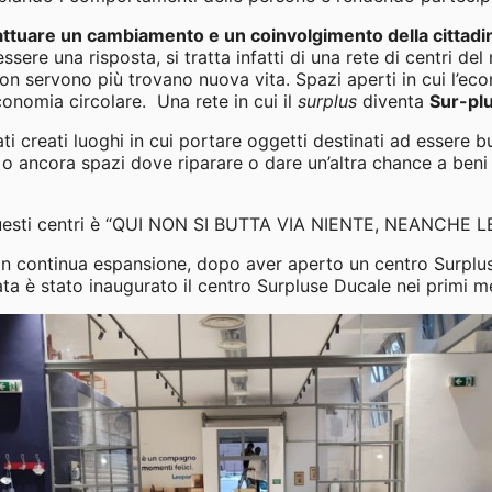
attuare un cambiamento e un coinvolgimento della cittad
ere una risposta, si tratta infatti di una rete di centri del 
non servono più trovano nuova vita. Spazi aperti in cui l’ec
economia circolare. Una rete in cui il
surplus
diventa
Sur-pl
i creati luoghi in cui portare oggetti destinati ad essere 
o o ancora spazi dove riparare o dare un’altra chance a be
questi centri è “QUI NON SI BUTTA VIA NIENTE, NEANCHE 
 in continua espansione, dopo aver aperto un centro Surplus
a è stato inaugurato il centro Surpluse Ducale nei primi me