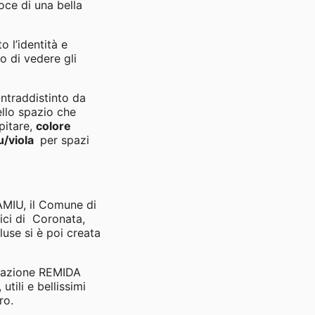
oce di una bella
 l’identità e
 di vedere gli
ntraddistinto da
ello spazio che
pitare,
colore
u/viola
per spazi
AMIU, il Comune di
ici di Coronata,
use si è poi creata
ciazione REMIDA
tili e bellissimi
ro.