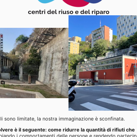
ali sono limitate, la nostra immaginazione è sconfinata.
lvere è il seguente: come ridurre la quantità di rifiuti che
iando i comportamenti delle persone e rendendo partecipe l