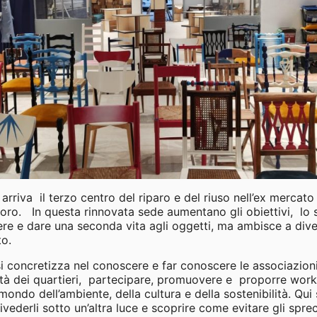
riva il terzo centro del riparo e del riuso nell’ex mercato
ro. In questa rinnovata sede aumentano gli obiettivi, lo sp
ere e dare una seconda vita agli oggetti, ma ambisce a dive
to.
 concretizza nel conoscere e far conoscere le associazioni d
ità dei quartieri, partecipare, promuovere e proporre work
 mondo dell’ambiente, della cultura e della sostenibilità. Qui
rivederli sotto un’altra luce e scoprire come evitare gli spre